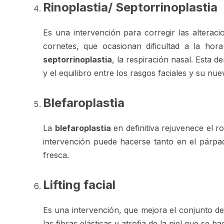
Rinoplastia/ Septorrinoplastia
Es una intervención para corregir las alteraci
cornetes, que ocasionan dificultad a la hor
septorrinoplastia
, la respiración nasal. Esta
y el equilibro entre los rasgos faciales y su nue
Blefaroplastia
La
blefaroplastia
en definitiva rejuvenece el r
intervención puede hacerse tanto en el párpad
fresca.
Lifting facial
Es una intervención, que mejora el conjunto d
las fibras elásticas y atrofia de la piel que se h