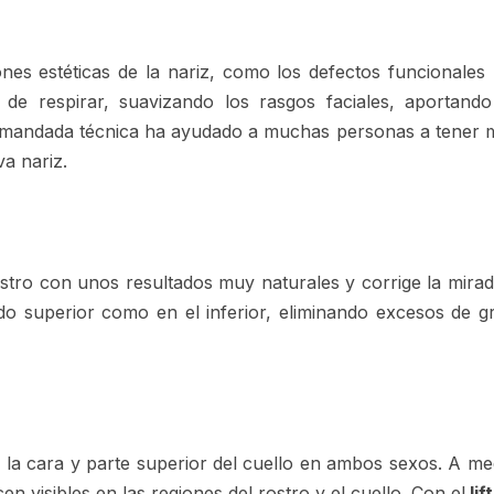
ones estéticas de la nariz, como los defectos funcionales 
a de respirar, suavizando los rasgos faciales, aportan
 demandada técnica ha ayudado a muchas personas a tener 
va nariz.
ostro con unos resultados muy naturales y corrige la mira
o superior como en el inferior, eliminando excesos de g
e la cara y parte superior del cuello en ambos sexos. A m
acen visibles en las regiones del rostro y el cuello. Con el
lif