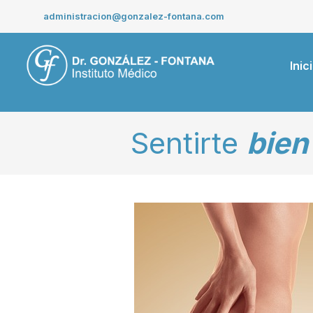
Saltar
administracion@gonzalez-fontana.com
al
contenido
Inic
Sentirte
bien