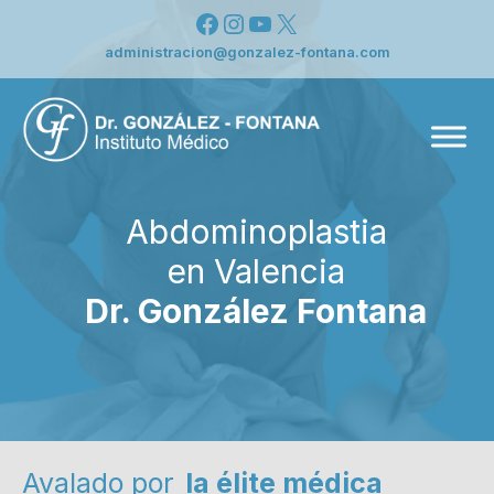
Saltar
Facebook
Instagram
YouTube
X
al
administracion@gonzalez-fontana.com
contenido
Men
Abdominoplastia
en Valencia
Dr. González Fontana
Avalado por
la élite médica