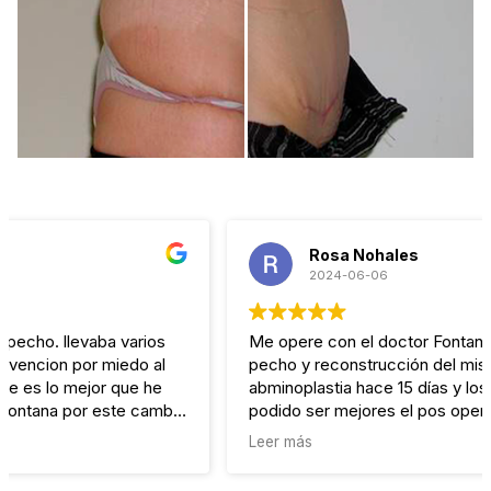
Rosa Nohales
2024-06-06
Me opere con el doctor Fontana de un aumento de
pecho y reconstrucción del mismo y una
abminoplastia hace 15 días y los resultados no han
podido ser mejores el pos operatorio ha sido fabuloso
he indoloro para mi no hay mejor cirujano y su equipo
Leer más
es fabuloso siempre pendiente de tu evolución a
cualquier hora del día o de la noche de hecho ya estoy