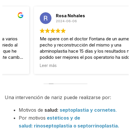
Rosa Nohales
2024-06-06
Me opere con el doctor Fontana de un aumento de
pecho y reconstrucción del mismo y una
abminoplastia hace 15 días y los resultados no han
podido ser mejores el pos operatorio ha sido fabuloso
he indoloro para mi no hay mejor cirujano y su equipo
Leer más
es fabuloso siempre pendiente de tu evolución a
cualquier hora del día o de la noche de hecho ya estoy
pensando en la próxima intervención lo recomiendo al
1000 por 1000 gracias por vuestra atención
eternamente agradecida.
Una intervención de nariz puede realizarse por:
Motivos de
salud:
septoplastia y cornetes
.
Por motivos
estéticos y de
salud: rinoseptoplastia o septorrinoplastia.