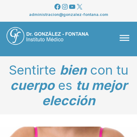
Saltar
Facebook
Instagram
YouTube
X
al
administracion@gonzalez-fontana.com
contenido
Men
Sentirte
bien
con tu
cuerpo
es
tu mejor
elección