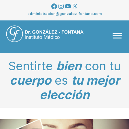
Saltar
Facebook
Instagram
YouTube
X
al
administracion@gonzalez-fontana.com
contenido
Men
Sentirte
bien
con tu
cuerpo
es
tu mejor
elección