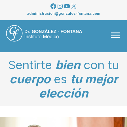
Saltar
Facebook
Instagram
YouTube
X
al
administracion@gonzalez-fontana.com
contenido
Men
Sentirte
bien
con tu
cuerpo
es
tu mejor
elección