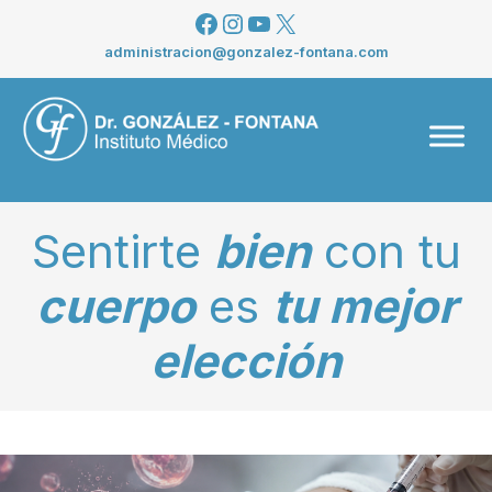
Saltar
Facebook
Instagram
YouTube
X
al
administracion@gonzalez-fontana.com
contenido
Men
Sentirte
bien
con tu
cuerpo
es
tu mejor
elección