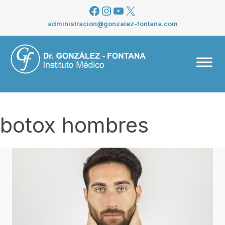
Saltar
Facebook
Instagram
YouTube
X
al
administracion@gonzalez-fontana.com
contenido
Men
botox hombres