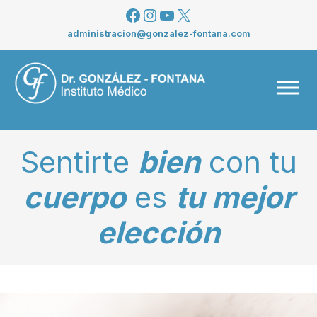
Saltar
Facebook
Instagram
YouTube
X
al
administracion@gonzalez-fontana.com
contenido
Men
Sentirte
bien
con tu
cuerpo
es
tu mejor
elección