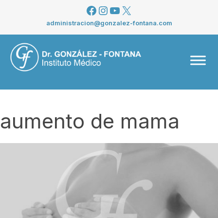
Saltar
Facebook
Instagram
YouTube
X
al
administracion@gonzalez-fontana.com
contenido
Men
aumento de mama