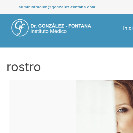
Saltar
administracion@gonzalez-fontana.com
al
contenido
Inic
rostro