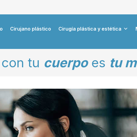
io
Cirujano plástico
Cirugía plástica y estética
con tu
cuerpo
es
tu m