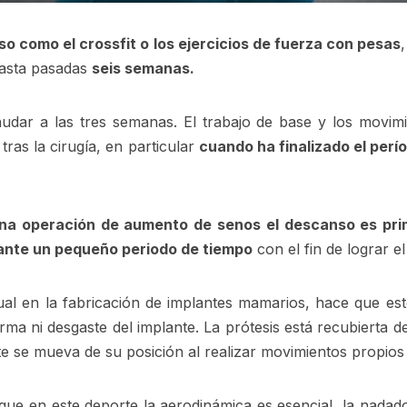
so como el crossfit o los ejercicios de fuerza con pesas
hasta pasadas
seis semanas.
udar a las tres semanas. El trabajo de base y los movimien
as la cirugía, en particular
cuando ha finalizado el perí
na operación de aumento de senos el descanso es prim
ante un pequeño periodo de tiempo
con el fin de lograr e
l en la fabricación de implantes mamarios, hace que est
ma ni desgaste del implante. La prótesis está recubierta de
e se mueva de su posición al realizar movimientos propios d
ue en este deporte la aerodinámica es esencial, la nada