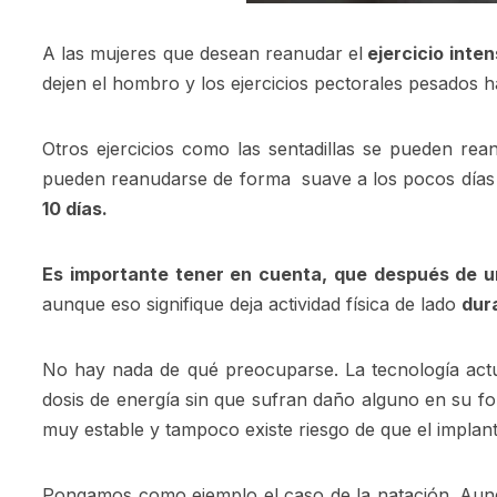
A las mujeres que desean reanudar el
ejercicio inten
dejen el hombro y los ejercicios pectorales pesados 
Otros ejercicios como las sentadillas se pueden rean
pueden reanudarse de forma suave a los pocos días tr
10 días.
Es importante tener en cuenta, que después de u
aunque eso signifique deja actividad física de lado
dur
No hay nada de qué preocuparse. La tecnología actua
dosis de energía sin que sufran daño alguno en su for
muy estable y tampoco existe riesgo de que el implant
Pongamos como ejemplo el caso de la natación. Aunq